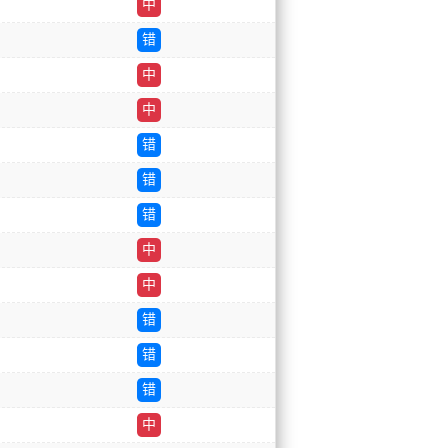
中
错
中
中
错
错
错
中
中
错
错
错
中