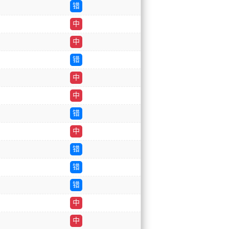
错
中
中
错
中
中
错
中
错
错
错
中
中