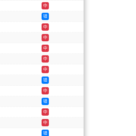
中
错
中
中
中
中
中
错
中
错
中
中
错