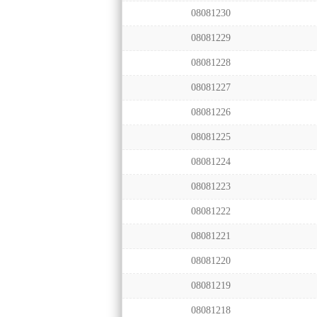
08081230
08081229
08081228
08081227
08081226
08081225
08081224
08081223
08081222
08081221
08081220
08081219
08081218