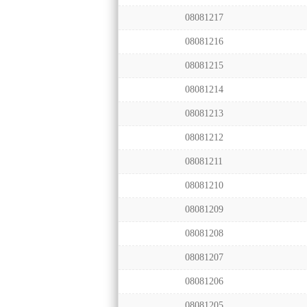
08081217
08081216
08081215
08081214
08081213
08081212
08081211
08081210
08081209
08081208
08081207
08081206
08081205