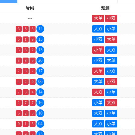
号码
预测
---
大单
小双
12
大双
小单
3
6
3
15
小双
大单
5
1
9
13
小单
大双
3
8
2
20
小双
大单
3
8
9
17
大单
小双
7
8
2
06
大单
小双
4
2
0
14
大双
小单
7
3
4
16
小单
大双
2
7
7
10
大双
小单
5
2
3
04
大双
小单
0
1
3
23
大双
小单
7
9
7