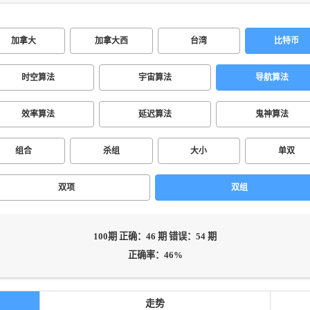
加拿大
加拿大西
台湾
比特币
时空算法
宇宙算法
导航算法
效率算法
延迟算法
鬼神算法
组合
杀组
大小
单双
双项
双组
100期 正确：46 期 错误：54 期
正确率：46%
走势