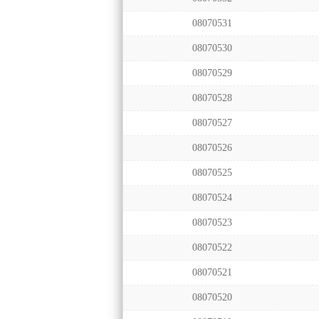
08070531
08070530
08070529
08070528
08070527
08070526
08070525
08070524
08070523
08070522
08070521
08070520