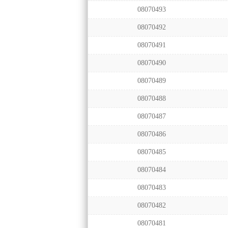
08070493
08070492
08070491
08070490
08070489
08070488
08070487
08070486
08070485
08070484
08070483
08070482
08070481