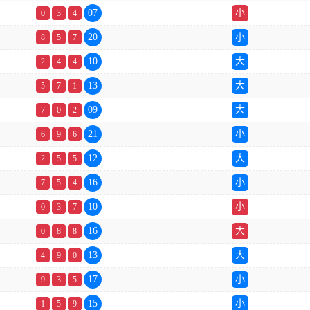
07
小
0
3
4
20
小
8
5
7
10
大
2
4
4
13
大
5
7
1
09
大
7
0
2
21
小
6
9
6
12
大
2
5
5
16
小
7
5
4
10
小
0
3
7
16
大
0
8
8
13
大
4
9
0
17
小
9
3
5
15
小
1
5
9