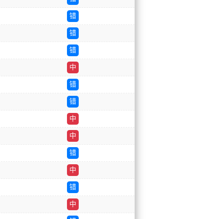
错
错
错
中
错
错
中
中
错
中
错
中