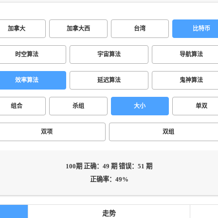
加拿大
加拿大西
台湾
比特币
时空算法
宇宙算法
导航算法
效率算法
延迟算法
鬼神算法
组合
杀组
大小
单双
双项
双组
100期 正确：49 期 错误：51 期
正确率：49%
走势