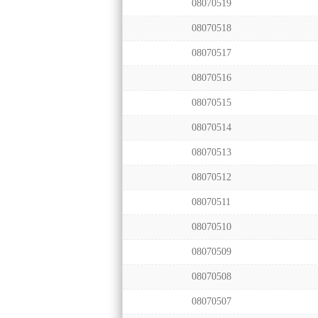
08070519
08070518
08070517
08070516
08070515
08070514
08070513
08070512
08070511
08070510
08070509
08070508
08070507