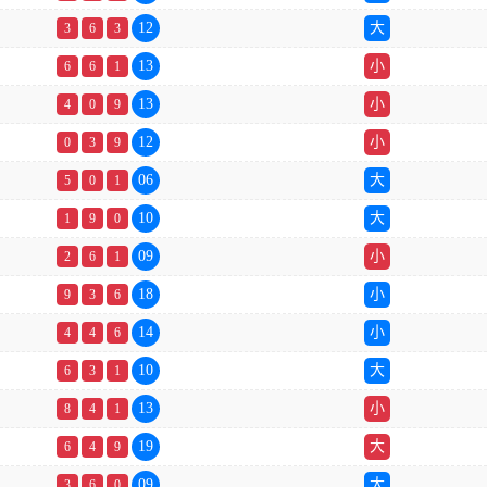
12
大
3
6
3
13
小
6
6
1
13
小
4
0
9
12
小
0
3
9
06
大
5
0
1
10
大
1
9
0
09
小
2
6
1
18
小
9
3
6
14
小
4
4
6
10
大
6
3
1
13
小
8
4
1
19
大
6
4
9
09
大
3
6
0