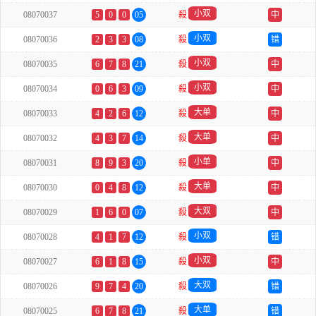
小双
08070037
5
0
0
05
殺
中
小双
08070036
2
3
3
08
殺
错
小双
08070035
6
7
8
21
殺
中
小双
08070034
0
6
3
09
殺
中
大单
08070033
4
2
6
12
殺
中
大单
08070032
4
3
7
14
殺
中
小单
08070031
8
9
3
20
殺
中
大单
08070030
0
4
8
12
殺
中
大双
08070029
1
6
0
07
殺
中
小双
08070028
4
1
7
12
殺
错
小双
08070027
6
1
8
15
殺
中
大双
08070026
9
7
4
20
殺
错
大单
08070025
6
7
8
21
殺
错