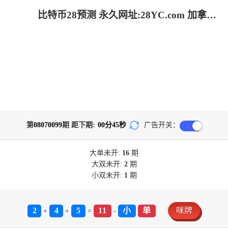
比特币28预测 永久网址:28YC.com 加拿大28-开奖|结果查询|加拿大28刮奖预测|加拿大PC28大神预测|加拿大PC历史走势|加拿大结果咪牌查询
第
08070099
期 距下期:
00
分
45
秒
广告开关：
大单
未开:
16
期
大双
未开:
2
期
小双
未开:
1
期
2
4
5
11
小
单
咪牌
+
+
=
-