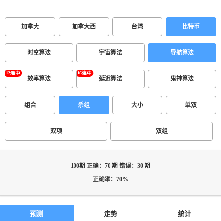
加拿大
加拿大西
台湾
比特币
时空算法
宇宙算法
导航算法
效率算法
延迟算法
鬼神算法
组合
杀组
大小
单双
双项
双组
100期 正确：70 期 错误：30 期
正确率：70%
预测
走势
统计