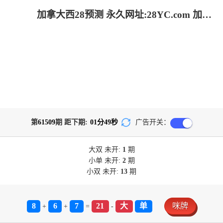
加拿大西28预测 永久网址:28YC.com 加拿大28-开奖|结果查询|加拿大28刮奖预测|加拿大PC28大神预测|加拿大PC历史走势|加拿大结果咪牌查询
第
61509
期 距下期:
01
分
49
秒
广告开关：
大双
未开:
1
期
小单
未开:
2
期
小双
未开:
13
期
8
6
7
21
大
单
咪牌
+
+
=
-