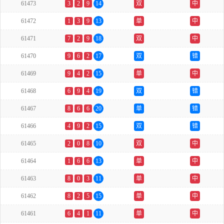
61473
3
2
9
14
双
中
61472
1
3
9
13
单
中
61471
7
2
9
18
双
中
61470
9
6
2
17
双
错
61469
9
4
2
15
单
中
61468
6
9
4
19
双
错
61467
8
6
6
20
单
错
61466
4
9
2
15
双
错
61465
2
0
8
10
双
中
61464
1
6
6
13
单
中
61463
8
0
3
11
单
中
61462
8
2
5
15
单
中
61461
6
4
1
11
单
中