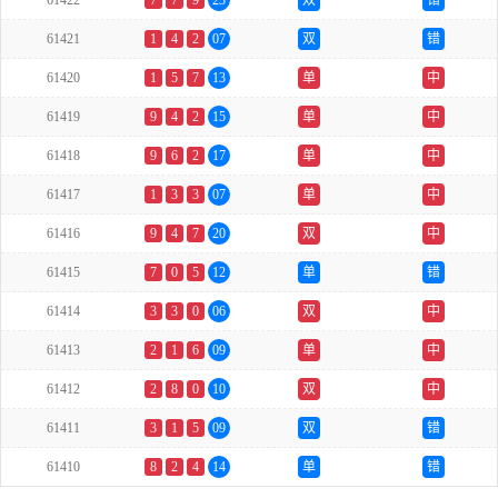
61422
7
7
9
23
双
错
61421
1
4
2
07
双
错
61420
1
5
7
13
单
中
61419
9
4
2
15
单
中
61418
9
6
2
17
单
中
61417
1
3
3
07
单
中
61416
9
4
7
20
双
中
61415
7
0
5
12
单
错
61414
3
3
0
06
双
中
61413
2
1
6
09
单
中
61412
2
8
0
10
双
中
61411
3
1
5
09
双
错
61410
8
2
4
14
单
错