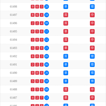
61498
9
6
5
20
单
错
61497
8
6
4
18
双
中
61496
2
2
4
08
双
中
61495
0
5
6
11
单
中
61494
3
0
9
12
双
中
61493
5
7
9
21
单
中
61492
6
0
3
09
双
错
61491
2
2
2
06
单
错
61490
9
8
9
26
单
错
61489
5
5
0
10
单
错
61488
1
3
4
08
双
中
61487
4
2
7
13
单
中