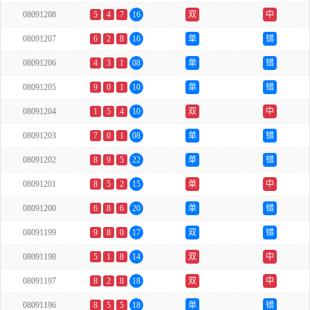
08091208
5
4
7
16
双
中
08091207
6
2
8
16
单
错
08091206
4
3
1
08
单
错
08091205
9
0
1
10
单
错
08091204
1
5
4
10
双
中
08091203
7
0
1
08
单
错
08091202
8
9
5
22
单
错
08091201
8
5
2
15
单
中
08091200
6
8
6
20
单
错
08091199
9
8
0
17
双
错
08091198
5
1
8
14
双
中
08091197
8
2
8
18
双
中
08091196
8
5
5
18
单
错