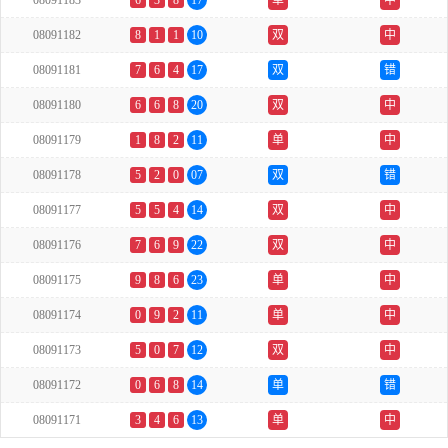
08091183
6
3
8
17
单
中
08091182
8
1
1
10
双
中
08091181
7
6
4
17
双
错
08091180
6
6
8
20
双
中
08091179
1
8
2
11
单
中
08091178
5
2
0
07
双
错
08091177
5
5
4
14
双
中
08091176
7
6
9
22
双
中
08091175
9
8
6
23
单
中
08091174
0
9
2
11
单
中
08091173
5
0
7
12
双
中
08091172
0
6
8
14
单
错
08091171
3
4
6
13
单
中