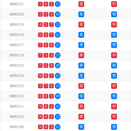
08091221
1
9
2
12
双
中
08091220
2
3
5
10
单
错
08091219
4
1
7
12
双
中
08091218
6
9
7
22
单
错
08091217
7
6
9
22
单
错
08091216
7
3
3
13
单
中
08091215
7
4
9
20
单
错
08091214
9
9
7
25
双
错
08091213
1
7
6
14
双
中
08091212
0
8
1
09
双
错
08091211
0
8
2
10
双
中
08091210
9
0
4
13
单
中
08091209
9
0
3
12
单
错