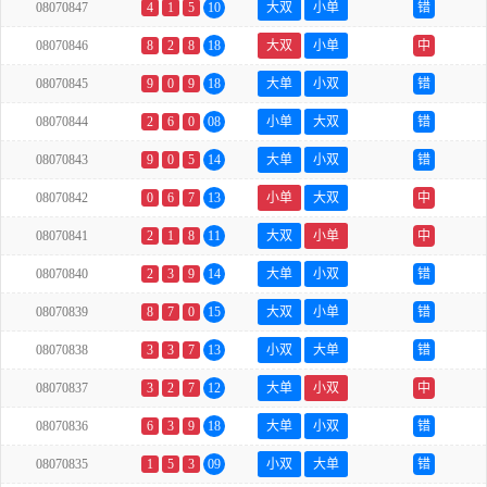
08070847
4
1
5
10
大双
小单
错
08070846
8
2
8
18
大双
小单
中
08070845
9
0
9
18
大单
小双
错
08070844
2
6
0
08
小单
大双
错
08070843
9
0
5
14
大单
小双
错
08070842
0
6
7
13
小单
大双
中
08070841
2
1
8
11
大双
小单
中
08070840
2
3
9
14
大单
小双
错
08070839
8
7
0
15
大双
小单
错
08070838
3
3
7
13
小双
大单
错
08070837
3
2
7
12
大单
小双
中
08070836
6
3
9
18
大单
小双
错
08070835
1
5
3
09
小双
大单
错