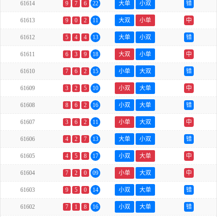
61614
9
7
6
22
大单
小双
错
61613
9
0
2
11
大双
小单
中
61612
5
4
4
13
大单
小双
错
61611
6
3
9
18
大双
小单
中
61610
7
6
2
15
小单
大双
错
61609
3
2
5
10
小双
大单
中
61608
8
6
2
16
小双
大单
错
61607
3
6
2
11
小单
大双
中
61606
4
2
7
13
大单
小双
错
61605
4
5
8
17
小双
大单
中
61604
7
2
0
09
小单
大双
中
61603
9
5
0
14
小双
大单
错
61602
7
1
8
16
小双
大单
错