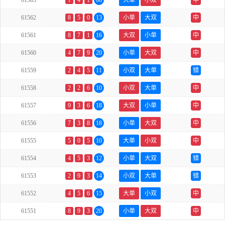
61563
1
4
1
06
大单
小双
中
61562
8
5
0
13
小单
大双
中
61561
8
7
1
16
大双
小单
中
61560
4
7
9
20
小单
大双
中
61559
2
4
5
11
小双
大单
错
61558
2
2
6
10
小双
大单
中
61557
9
3
6
18
大双
小单
中
61556
7
3
8
18
小单
大双
中
61555
5
0
5
10
大单
小双
中
61554
4
5
3
12
小单
大双
错
61553
2
9
3
14
小双
大单
错
61552
4
5
6
15
大单
小双
中
61551
8
9
3
20
小单
大双
中