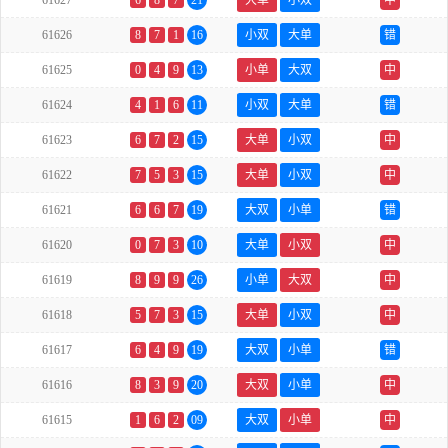
61627
6
8
7
21
大单
小双
中
61626
8
7
1
16
小双
大单
错
61625
0
4
9
13
小单
大双
中
61624
4
1
6
11
小双
大单
错
61623
6
7
2
15
大单
小双
中
61622
7
5
3
15
大单
小双
中
61621
6
6
7
19
大双
小单
错
61620
0
7
3
10
大单
小双
中
61619
8
9
9
26
小单
大双
中
61618
5
7
3
15
大单
小双
中
61617
6
4
9
19
大双
小单
错
61616
8
3
9
20
大双
小单
中
61615
1
6
2
09
大双
小单
中