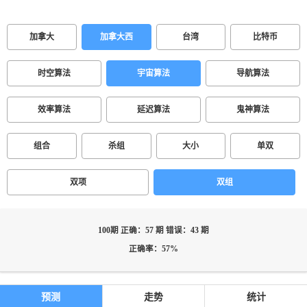
加拿大
加拿大西
台湾
比特币
时空算法
宇宙算法
导航算法
效率算法
延迟算法
鬼神算法
组合
杀组
大小
单双
双项
双组
100期 正确：57 期 错误：43 期
正确率：57%
预测
走势
统计