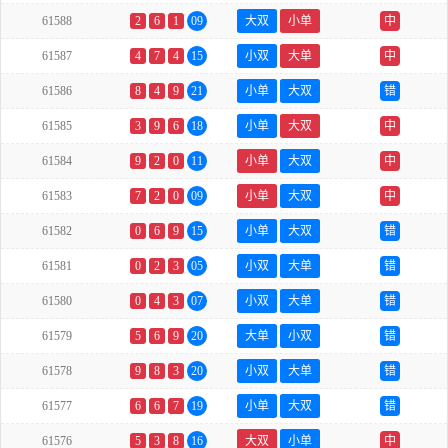
61588
2
6
1
09
大双
小单
中
61587
4
7
4
15
小双
大单
中
61586
8
4
9
21
小单
大双
错
61585
3
9
6
18
小单
大双
中
61584
9
2
0
11
小单
大双
中
61583
7
2
0
09
小单
大双
中
61582
0
6
9
15
小单
大双
错
61581
0
2
3
05
小双
大单
错
61580
0
4
3
07
小双
大单
错
61579
5
6
9
20
大单
小双
错
61578
9
8
3
20
小双
大单
错
61577
6
6
7
19
小单
大双
错
61576
5
3
8
16
大双
小单
中