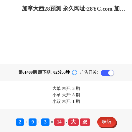
加拿大西28预测 永久网址:28YC.com 加拿大28-开奖|结果查询|加拿大28刮奖预测|加拿大PC28大神预测|加拿大PC历史走势|加拿大结果咪牌查询
第
61409
期 距下期:
02
分
53
秒
广告开关：
大单
未开:
3
期
小单
未开:
8
期
小双
未开:
1
期
2
9
3
14
大
双
咪牌
+
+
=
-