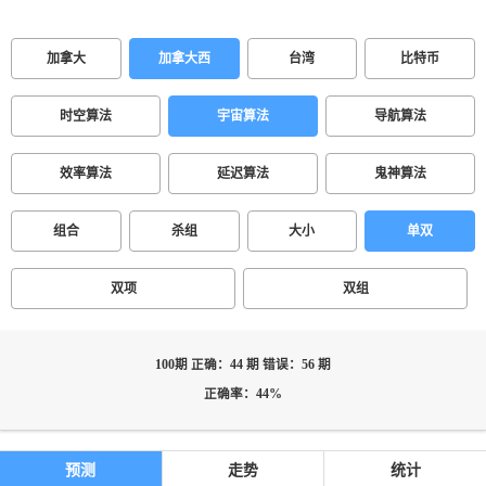
加拿大
加拿大西
台湾
比特币
时空算法
宇宙算法
导航算法
效率算法
延迟算法
鬼神算法
组合
杀组
大小
单双
双项
双组
100期 正确：44 期 错误：56 期
正确率：44%
预测
走势
统计