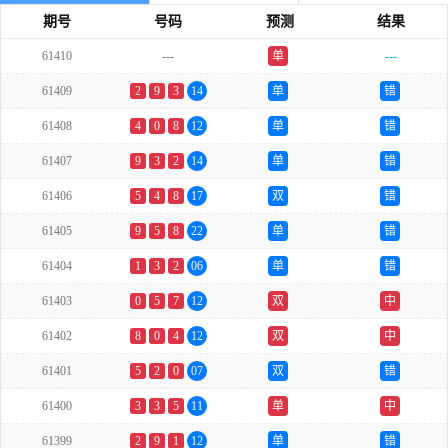
期号
号码
预测
结果
61410
---
单
---
61409
2
9
3
14
单
错
61408
4
0
8
12
单
错
61407
9
3
2
14
单
错
61406
5
4
8
17
双
错
61405
9
5
8
22
单
错
61404
1
3
2
06
单
错
61403
0
5
7
12
双
中
61402
8
0
4
12
双
中
61401
5
2
0
07
双
错
61400
3
3
5
11
单
中
61399
2
9
1
12
单
错