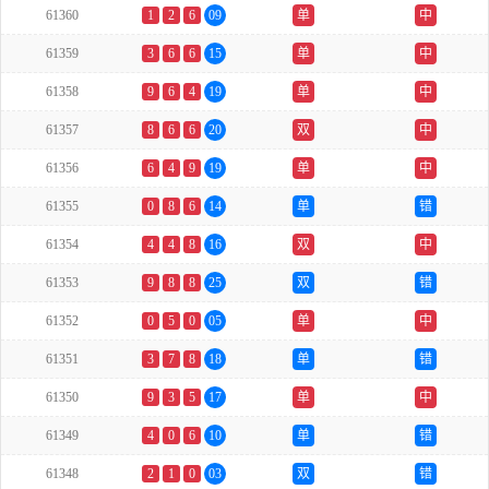
61360
1
2
6
09
单
中
61359
3
6
6
15
单
中
61358
9
6
4
19
单
中
61357
8
6
6
20
双
中
61356
6
4
9
19
单
中
61355
0
8
6
14
单
错
61354
4
4
8
16
双
中
61353
9
8
8
25
双
错
61352
0
5
0
05
单
中
61351
3
7
8
18
单
错
61350
9
3
5
17
单
中
61349
4
0
6
10
单
错
61348
2
1
0
03
双
错