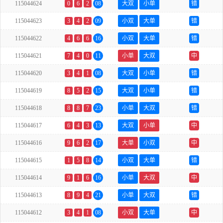
115044624
0
6
2
08
大双
小单
错
115044623
3
4
2
09
小双
大单
错
115044622
4
6
6
16
小双
大单
错
115044621
7
4
0
11
小单
大双
中
115044620
3
4
1
08
大双
小单
错
115044619
8
5
2
15
大双
小单
错
115044618
8
8
7
23
小单
大双
错
115044617
6
4
3
13
大双
小单
中
115044616
9
6
2
17
大单
小双
中
115044615
1
5
8
14
小双
大单
错
115044614
9
1
6
16
小单
大双
中
115044613
8
9
4
21
小单
大双
错
115044612
3
4
1
08
小双
大单
中