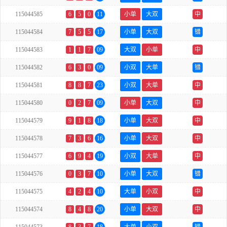
115044585
6
5
0
11
小单
大双
中
115044584
7
5
5
17
小单
大双
错
115044583
1
1
7
09
大双
小单
中
115044582
6
3
0
09
小双
大单
错
115044581
8
8
7
23
小双
大单
中
115044580
0
2
7
09
小单
大双
中
115044579
9
1
8
18
小单
大双
中
115044578
7
3
6
16
小单
大双
中
115044577
6
9
4
19
小双
大单
中
115044576
0
3
7
10
小单
大双
错
115044575
4
2
4
10
大单
小双
中
115044574
8
4
8
20
小单
大双
中