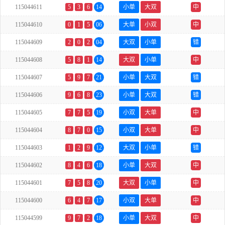
115044611
5
3
6
14
小单
大双
中
115044610
0
1
5
06
大单
小双
中
115044609
2
0
2
04
大双
小单
错
115044608
5
8
1
14
大双
小单
中
115044607
5
9
7
21
小单
大双
错
115044606
9
6
8
23
小单
大双
错
115044605
7
7
5
19
小双
大单
中
115044604
8
7
0
15
小双
大单
中
115044603
1
2
9
12
大双
小单
错
115044602
8
4
6
18
小单
大双
中
115044601
7
5
8
20
大双
小单
中
115044600
6
4
7
17
小双
大单
中
115044599
9
7
2
18
小单
大双
中