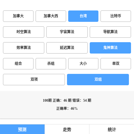
加拿大
加拿大西
台湾
比特币
时空算法
宇宙算法
导航算法
效率算法
延迟算法
鬼神算法
组合
杀组
大小
单双
双项
双组
100期 正确：46 期 错误：54 期
正确率：46%
预测
走势
统计