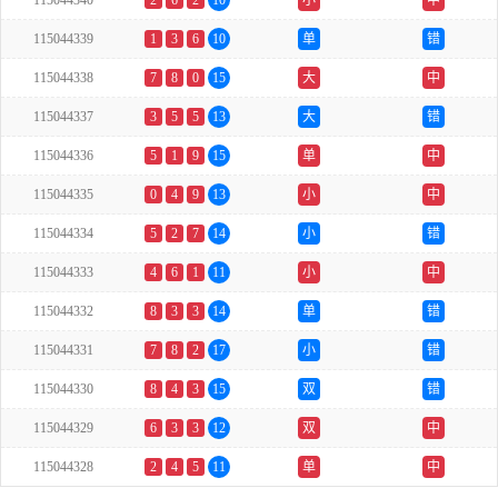
115044340
2
6
2
10
小
中
115044339
1
3
6
10
单
错
115044338
7
8
0
15
大
中
115044337
3
5
5
13
大
错
115044336
5
1
9
15
单
中
115044335
0
4
9
13
小
中
115044334
5
2
7
14
小
错
115044333
4
6
1
11
小
中
115044332
8
3
3
14
单
错
115044331
7
8
2
17
小
错
115044330
8
4
3
15
双
错
115044329
6
3
3
12
双
中
115044328
2
4
5
11
单
中