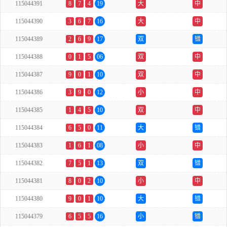
115044391
8
7
4
19
大
中
115044390
3
6
7
16
大
中
115044389
2
6
9
17
双
错
115044388
0
1
5
06
双
中
115044387
9
0
1
10
双
中
115044386
3
9
0
12
小
中
115044385
1
4
5
10
双
中
115044384
6
5
0
11
大
错
115044383
1
6
1
08
小
中
115044382
7
5
1
13
双
错
115044381
8
0
2
10
小
中
115044380
9
0
1
10
大
错
115044379
6
5
5
16
小
错