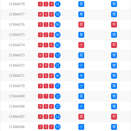
115044378
2
5
4
11
双
错
115044377
6
4
0
10
单
错
115044376
1
1
4
06
双
中
115044375
1
2
5
08
单
错
115044374
1
1
0
02
小
中
115044373
6
0
7
13
双
错
115044372
8
9
4
21
小
错
115044371
0
6
0
06
大
错
115044370
3
5
7
15
小
错
115044369
5
7
9
21
双
错
115044368
8
9
6
23
小
错
115044367
2
3
9
14
双
中
115044366
5
9
5
19
小
错