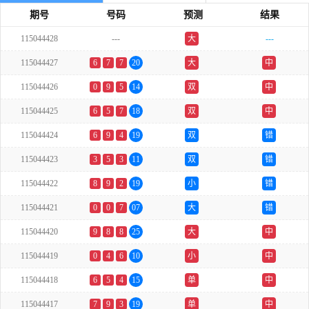
期号
号码
预测
结果
115044428
---
大
---
115044427
6
7
7
20
大
中
115044426
0
9
5
14
双
中
115044425
6
5
7
18
双
中
115044424
6
9
4
19
双
错
115044423
3
5
3
11
双
错
115044422
8
9
2
19
小
错
115044421
0
0
7
07
大
错
115044420
9
8
8
25
大
中
115044419
0
4
6
10
小
中
115044418
6
5
4
15
单
中
115044417
7
9
3
19
单
中