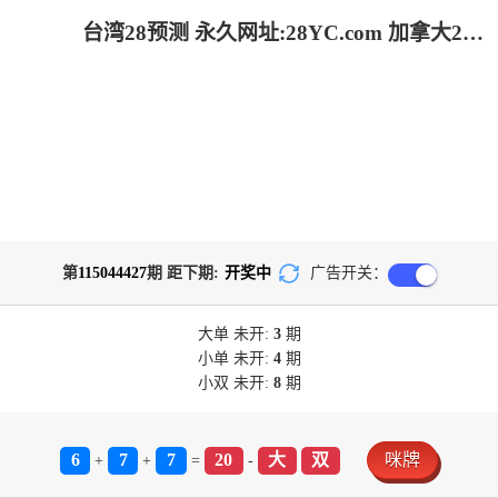
台湾28预测 永久网址:28YC.com 加拿大28-开奖|结果查询|加拿大28刮奖预测|加拿大PC28大神预测|加拿大PC历史走势|加拿大结果咪牌查询
第
115044427
期 距下期:
开奖中
广告开关：
大单
未开:
3
期
小单
未开:
4
期
小双
未开:
8
期
6
7
7
20
大
双
咪牌
+
+
=
-