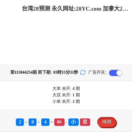
台湾28预测 永久网址:28YC.com 加拿大28-开奖|结果查询|加拿大28刮奖预测|加拿大PC28大神预测|加拿大PC历史走势|加拿大结果咪牌查询
第
115044254
期 距下期:
03
时
15
分
31
秒
广告开关：
大单
未开:
4
期
大双
未开:
1
期
小单
未开:
2
期
2
0
4
06
小
双
咪牌
+
+
=
-