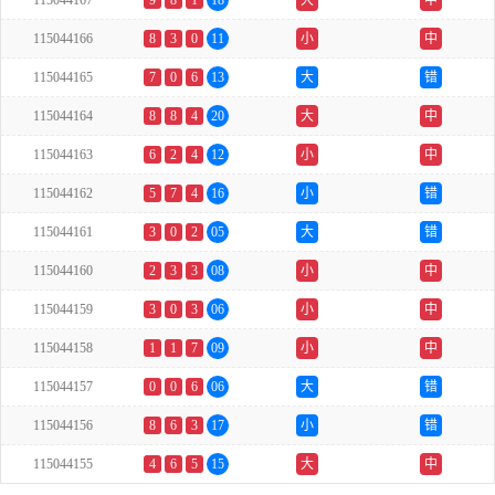
115044167
9
8
1
18
大
中
115044166
8
3
0
11
小
中
115044165
7
0
6
13
大
错
115044164
8
8
4
20
大
中
115044163
6
2
4
12
小
中
115044162
5
7
4
16
小
错
115044161
3
0
2
05
大
错
115044160
2
3
3
08
小
中
115044159
3
0
3
06
小
中
115044158
1
1
7
09
小
中
115044157
0
0
6
06
大
错
115044156
8
6
3
17
小
错
115044155
4
6
5
15
大
中