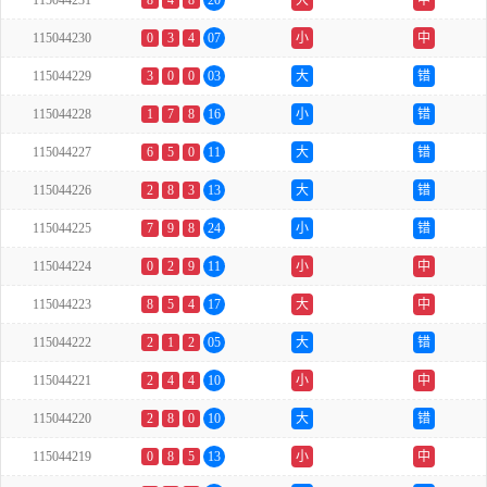
115044231
8
4
8
20
大
中
115044230
0
3
4
07
小
中
115044229
3
0
0
03
大
错
115044228
1
7
8
16
小
错
115044227
6
5
0
11
大
错
115044226
2
8
3
13
大
错
115044225
7
9
8
24
小
错
115044224
0
2
9
11
小
中
115044223
8
5
4
17
大
中
115044222
2
1
2
05
大
错
115044221
2
4
4
10
小
中
115044220
2
8
0
10
大
错
115044219
0
8
5
13
小
中