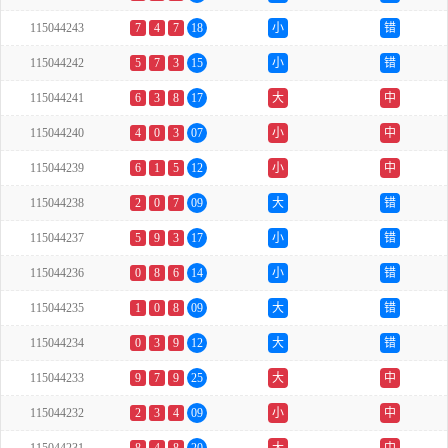
115044243
7
4
7
18
小
错
115044242
5
7
3
15
小
错
115044241
6
3
8
17
大
中
115044240
4
0
3
07
小
中
115044239
6
1
5
12
小
中
115044238
2
0
7
09
大
错
115044237
5
9
3
17
小
错
115044236
0
8
6
14
小
错
115044235
1
0
8
09
大
错
115044234
0
3
9
12
大
错
115044233
9
7
9
25
大
中
115044232
2
3
4
09
小
中