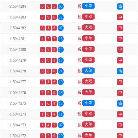
小单
115044284
0
0
5
05
殺
错
小双
115044283
7
9
6
22
殺
中
大双
115044282
0
1
6
07
殺
中
小单
115044281
4
7
7
18
殺
中
小单
115044280
9
2
3
14
殺
中
小单
115044279
8
8
1
17
殺
中
大单
115044278
9
6
6
21
殺
错
大双
115044277
3
1
6
10
殺
中
大单
115044276
7
2
9
18
殺
中
小单
115044275
9
0
4
13
殺
错
小双
115044274
1
6
4
11
殺
中
大单
115044273
1
4
2
07
殺
中
大单
115044272
9
2
9
20
殺
中