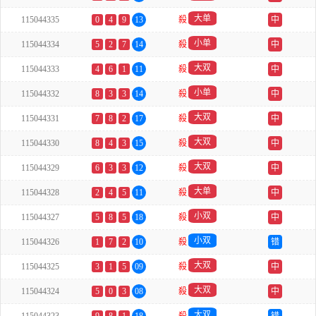
大单
115044335
0
4
9
13
殺
中
小单
115044334
5
2
7
14
殺
中
大双
115044333
4
6
1
11
殺
中
小单
115044332
8
3
3
14
殺
中
大双
115044331
7
8
2
17
殺
中
大双
115044330
8
4
3
15
殺
中
大双
115044329
6
3
3
12
殺
中
大单
115044328
2
4
5
11
殺
中
小双
115044327
5
8
5
18
殺
中
小双
115044326
1
7
2
10
殺
错
大双
115044325
3
1
5
09
殺
中
大双
115044324
5
0
3
08
殺
中
大双