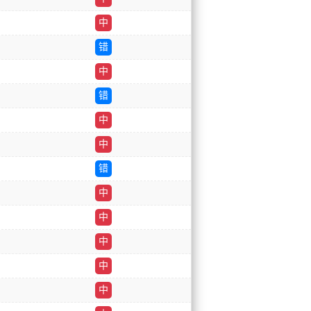
中
错
中
错
中
中
错
中
中
中
中
中