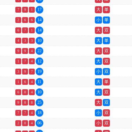
17
大
单
7
9
1
14
小
单
2
6
6
14
大
双
6
7
1
10
大
单
4
3
3
22
大
双
9
9
4
12
大
双
1
7
4
19
小
双
3
9
7
11
大
单
1
6
4
10
大
双
6
0
4
25
大
双
9
8
8
18
小
双
7
7
4
06
小
双
2
0
4