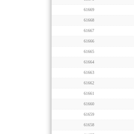
61669
61668
61667
61666
61665
61664
61663
61662
61661
61660
61659
61658