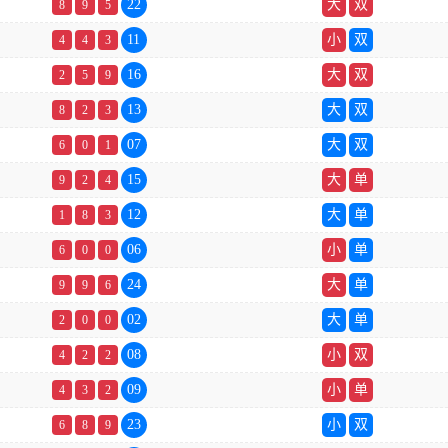
22
大
双
8
9
5
11
小
双
4
4
3
16
大
双
2
5
9
13
大
双
8
2
3
07
大
双
6
0
1
15
大
单
9
2
4
12
大
单
1
8
3
06
小
单
6
0
0
24
大
单
9
9
6
02
大
单
2
0
0
08
小
双
4
2
2
09
小
单
4
3
2
23
小
双
6
8
9