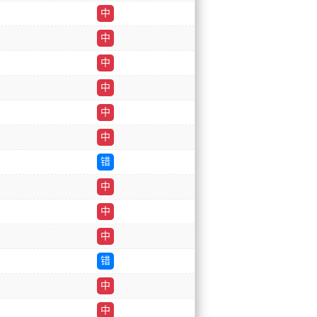
中
中
中
中
中
中
错
中
中
中
错
中
中