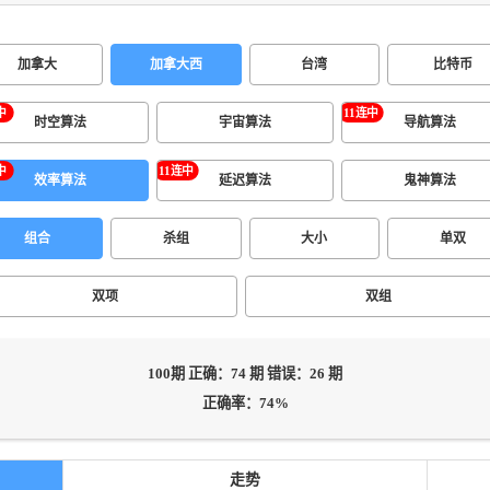
加拿大
加拿大西
台湾
比特币
时空算法
宇宙算法
导航算法
效率算法
延迟算法
鬼神算法
组合
杀组
大小
单双
双项
双组
100期 正确：74 期 错误：26 期
正确率：74%
走势