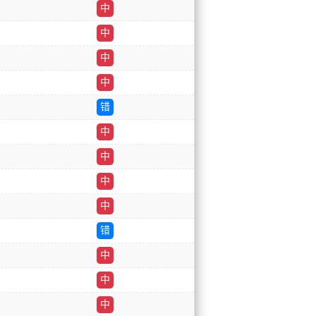
中
中
中
中
错
中
中
中
中
错
中
中
中