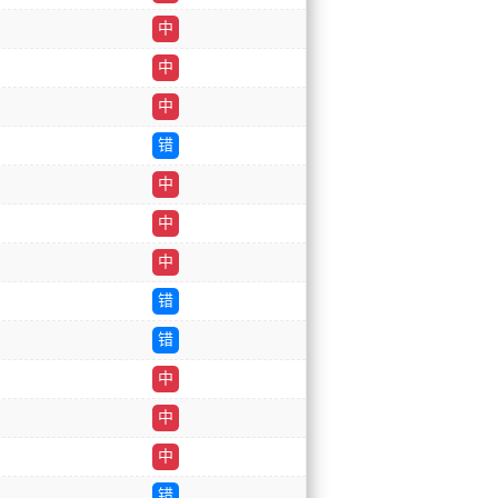
中
中
中
错
中
中
中
错
错
中
中
中
错