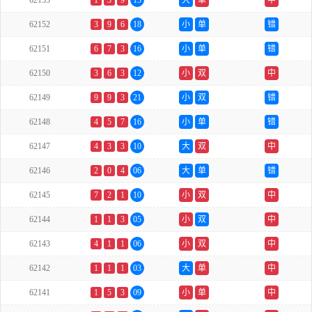
62153
1
3
9
13
大
单
中
62152
3
9
6
18
小
单
错
62151
6
7
3
16
小
单
错
62150
3
6
3
12
小
双
中
62149
9
9
3
21
小
双
错
62148
4
5
7
16
小
单
错
62147
4
3
3
10
大
双
中
62146
2
0
4
06
大
单
错
62145
7
2
1
10
小
双
中
62144
1
1
3
05
小
双
中
62143
4
1
1
06
小
双
中
62142
1
1
1
03
大
单
中
62141
1
5
3
09
小
单
中