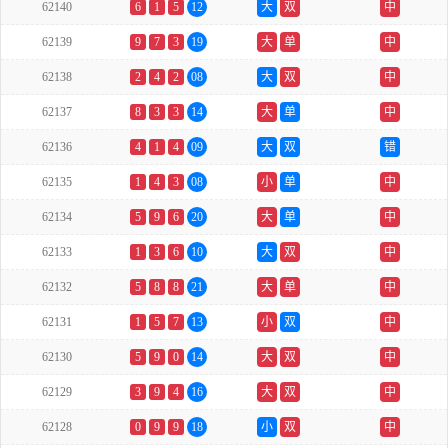
62140
6
1
5
12
大
双
中
62139
9
7
3
19
大
单
中
62138
2
4
2
08
大
双
中
62137
8
3
3
14
大
单
中
62136
4
1
4
09
大
双
错
62135
1
4
3
08
小
单
中
62134
5
9
6
20
大
单
中
62133
1
3
6
10
大
双
中
62132
5
8
8
21
大
单
中
62131
1
5
7
13
小
双
中
62130
5
9
0
14
大
双
中
62129
3
9
4
16
大
双
中
62128
0
9
9
18
小
双
中