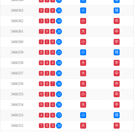
3466364
0
1
9
10
大
错
3466363
9
1
6
16
小
错
3466362
3
3
4
10
小
中
3466361
7
9
4
20
大
中
3466360
1
1
0
02
小
中
3466359
9
5
9
23
小
错
3466358
6
4
4
14
大
中
3466357
8
3
5
16
大
中
3466356
0
9
7
16
大
中
3466355
9
2
1
12
小
中
3466354
9
1
6
16
大
中
3466353
4
5
6
15
小
错
3466352
7
8
9
24
大
中