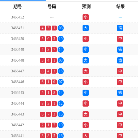
期号
号码
预测
结果
3466452
---
小
---
单
3466451
4
3
1
08
大
错
3466450
5
0
5
10
小
中
3466449
4
3
7
14
小
错
3466448
3
4
1
08
大
错
3466447
8
4
3
15
大
中
3466446
6
1
0
07
小
中
3466445
5
1
8
14
小
错
3466444
8
3
1
12
小
中
3466443
6
7
3
16
大
中
3466442
2
1
7
10
小
中
3466441
3
8
5
16
大
中