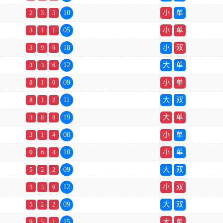
10
小
单
2
3
5
05
小
单
3
1
1
18
小
双
3
9
6
12
大
单
3
3
6
09
小
单
8
1
0
11
大
双
8
1
2
19
大
单
3
8
8
08
小
单
3
1
4
10
小
单
0
6
4
09
大
双
5
2
2
12
小
双
3
3
6
09
大
双
5
2
2
15
大
单
9
5
1