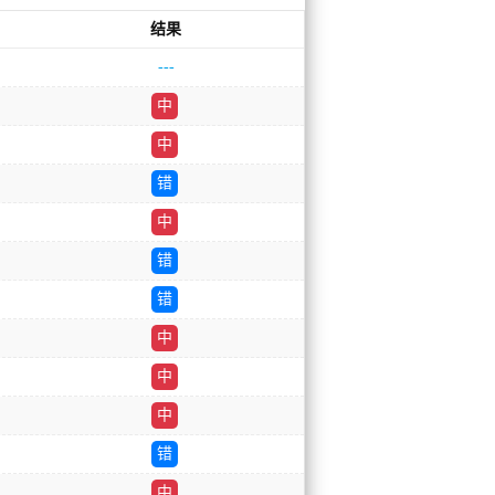
结果
---
中
中
错
中
错
错
中
中
中
错
中