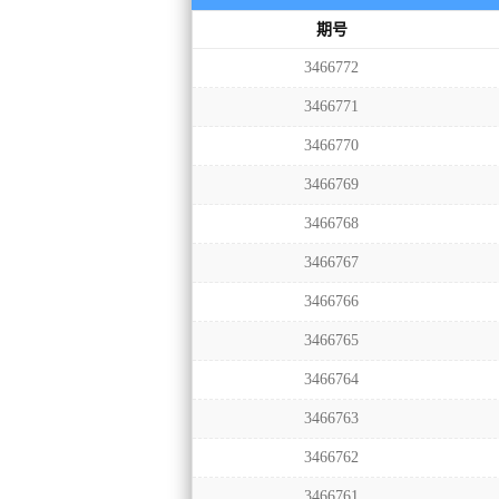
期号
3466772
3466771
3466770
3466769
3466768
3466767
3466766
3466765
3466764
3466763
3466762
3466761