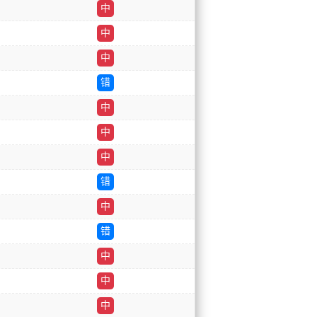
中
中
中
错
中
中
中
错
中
错
中
中
中