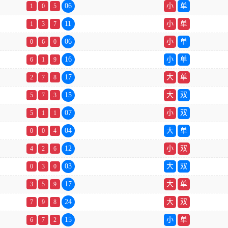
06
小
单
1
0
5
11
小
单
1
3
7
06
小
单
0
6
0
16
小
单
6
1
9
17
大
单
2
7
8
15
大
双
5
7
3
07
小
双
5
1
1
04
大
单
0
0
4
12
小
双
4
2
6
03
大
双
0
3
0
17
大
单
3
5
9
24
大
双
7
9
8
15
小
单
6
7
2