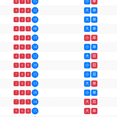
15
小
单
8
7
0
12
大
单
4
4
4
10
大
单
0
4
6
08
大
单
4
1
3
13
小
单
6
3
4
14
小
单
4
8
2
12
大
双
4
7
1
20
小
双
5
6
9
15
小
双
7
0
8
13
大
单
2
8
3
18
小
单
7
4
7
14
大
双
7
2
5
15
大
单
9
6
0