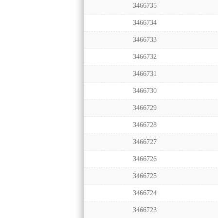
3466735
3466734
3466733
3466732
3466731
3466730
3466729
3466728
3466727
3466726
3466725
3466724
3466723