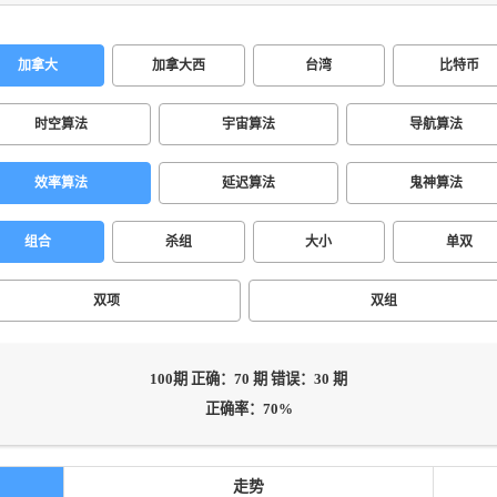
加拿大
加拿大西
台湾
比特币
时空算法
宇宙算法
导航算法
效率算法
延迟算法
鬼神算法
组合
杀组
大小
单双
双项
双组
100期 正确：70 期 错误：30 期
正确率：70%
走势