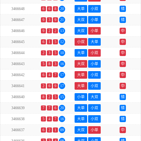
3466648
6
6
8
20
大单
小双
错
3466647
9
3
9
21
大双
小单
错
3466646
9
2
2
13
大双
小单
中
3466645
6
1
5
12
小双
大单
中
3466644
2
3
5
10
大单
小双
中
3466643
5
8
3
16
大双
小单
中
3466642
6
4
7
17
大单
小双
中
3466641
2
6
9
17
大单
小双
中
3466640
8
2
5
15
小单
大双
错
3466639
7
7
6
20
大单
小双
错
3466638
5
4
7
16
大单
小双
错
3466637
6
2
1
09
大双
小单
中