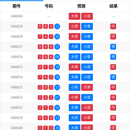
期号
号码
预测
结果
3466660
---
大单
小双
---
3466659
0
8
4
12
小双
大单
中
3466658
7
4
7
18
大双
小单
中
3466657
8
6
8
22
大单
小双
错
3466656
2
6
0
08
大双
小单
错
3466655
9
7
3
19
大单
小双
中
3466654
7
8
3
18
大单
小双
错
3466653
2
8
5
15
小双
大单
中
3466652
1
4
2
07
小单
大双
中
3466651
2
7
1
10
大单
小双
中
3466650
8
1
4
13
大双
小单
中
3466649
1
7
2
10
大单
小双
中