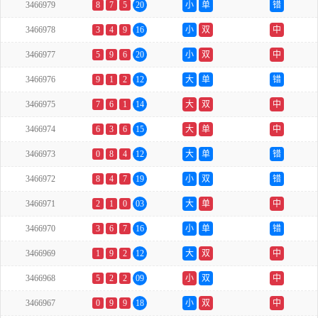
3466979
8
7
5
20
小
单
错
3466978
3
4
9
16
小
双
中
3466977
5
9
6
20
小
双
中
3466976
9
1
2
12
大
单
错
3466975
7
6
1
14
大
双
中
3466974
6
3
6
15
大
单
中
3466973
0
8
4
12
大
单
错
3466972
8
4
7
19
小
双
错
3466971
2
1
0
03
大
单
中
3466970
3
6
7
16
小
单
错
3466969
1
9
2
12
大
双
中
3466968
5
2
2
09
小
双
中
3466967
0
9
9
18
小
双
中