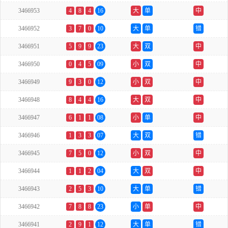
3466953
4
8
4
16
大
单
中
3466952
3
7
0
10
大
单
错
3466951
5
9
9
23
大
双
中
3466950
0
4
5
09
小
双
中
3466949
9
3
0
12
小
双
中
3466948
8
4
4
16
大
双
中
3466947
6
1
1
08
小
单
中
3466946
1
3
3
07
大
双
错
3466945
7
5
0
12
小
双
中
3466944
1
1
2
04
大
双
中
3466943
2
5
3
10
大
单
错
3466942
7
8
8
23
小
单
中
3466941
2
9
1
12
大
单
错