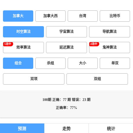
加拿大
加拿大西
台湾
比特币
时空算法
宇宙算法
导航算法
效率算法
延迟算法
鬼神算法
组合
杀组
大小
单双
双项
双组
100期 正确：77 期 错误：23 期
正确率：77%
预测
走势
统计