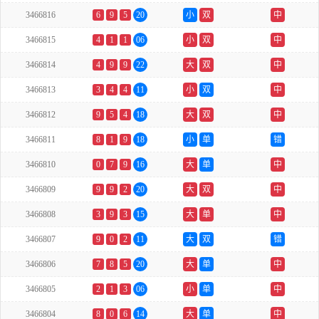
3466816
6
9
5
20
小
双
中
3466815
4
1
1
06
小
双
中
3466814
4
9
9
22
大
双
中
3466813
3
4
4
11
小
双
中
3466812
9
5
4
18
大
双
中
3466811
8
1
9
18
小
单
错
3466810
0
7
9
16
大
单
中
3466809
9
9
2
20
大
双
中
3466808
3
9
3
15
大
单
中
3466807
9
0
2
11
大
双
错
3466806
7
8
5
20
大
单
中
3466805
2
1
3
06
小
单
中
3466804
8
0
6
14
大
单
中