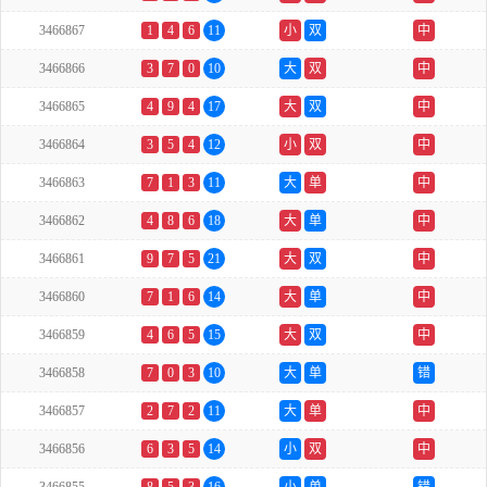
3466867
1
4
6
11
小
双
中
3466866
3
7
0
10
大
双
中
3466865
4
9
4
17
大
双
中
3466864
3
5
4
12
小
双
中
3466863
7
1
3
11
大
单
中
3466862
4
8
6
18
大
单
中
3466861
9
7
5
21
大
双
中
3466860
7
1
6
14
大
单
中
3466859
4
6
5
15
大
双
中
3466858
7
0
3
10
大
单
错
3466857
2
7
2
11
大
单
中
3466856
6
3
5
14
小
双
中