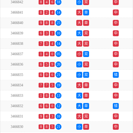
3466842
8
4
6
18
小
双
中
3466841
8
2
4
14
大
单
中
3466840
9
8
8
25
大
单
中
3466839
6
3
1
10
大
双
中
3466838
7
3
4
14
大
双
中
3466837
1
4
0
05
小
双
中
3466836
6
5
9
20
小
双
中
3466835
6
9
6
21
小
双
错
3466834
7
7
5
19
大
单
中
3466833
1
8
4
13
大
单
中
3466832
6
6
0
12
大
单
错
3466831
9
4
3
16
大
双
中
3466830
8
8
5
21
小
单
中