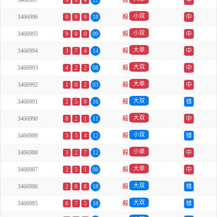
3466997
9
9
4
22
殺
中
小双
3466996
0
9
9
18
殺
中
小双
3466995
9
0
0
09
殺
中
大单
3466994
3
7
4
14
殺
中
大双
3466993
4
2
2
08
殺
中
大单
3466992
1
0
2
03
殺
中
大双
3466991
2
5
9
16
殺
错
大双
3466990
8
2
1
11
殺
中
小双
3466989
3
5
4
12
殺
错
小单
3466988
3
2
7
12
殺
中
大单
3466987
2
5
1
08
殺
中
大双
3466986
2
8
8
18
殺
错
大双
3466985
6
7
5
18
殺
错