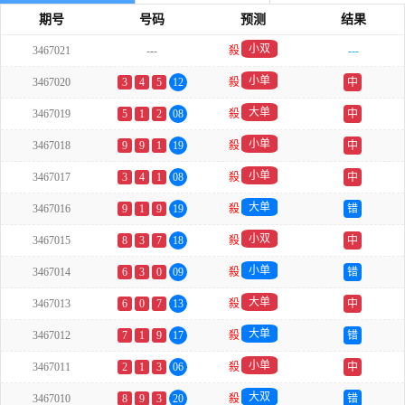
期号
号码
预测
结果
小双
3467021
---
殺
---
小单
3467020
3
4
5
12
殺
中
大单
3467019
5
1
2
08
殺
中
小单
3467018
9
9
1
19
殺
中
小单
3467017
3
4
1
08
殺
中
大单
3467016
9
1
9
19
殺
错
小双
3467015
8
3
7
18
殺
中
小单
3467014
6
3
0
09
殺
错
大单
3467013
6
0
7
13
殺
中
大单
3467012
7
1
9
17
殺
错
小单
3467011
2
1
3
06
殺
中
大双
3467010
8
9
3
20
殺
错