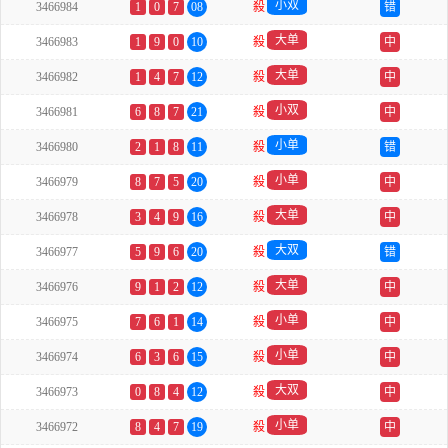
小双
3466984
1
0
7
08
殺
错
大单
3466983
1
9
0
10
殺
中
大单
3466982
1
4
7
12
殺
中
小双
3466981
6
8
7
21
殺
中
小单
3466980
2
1
8
11
殺
错
小单
3466979
8
7
5
20
殺
中
大单
3466978
3
4
9
16
殺
中
大双
3466977
5
9
6
20
殺
错
大单
3466976
9
1
2
12
殺
中
小单
3466975
7
6
1
14
殺
中
小单
3466974
6
3
6
15
殺
中
大双
3466973
0
8
4
12
殺
中
小单
3466972
8
4
7
19
殺
中