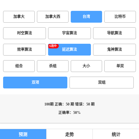
加拿大
加拿大西
台湾
比特币
时空算法
宇宙算法
导航算法
效率算法
延迟算法
鬼神算法
组合
杀组
大小
单双
双项
双组
100期 正确：50 期 错误：50 期
正确率：50%
预测
走势
统计