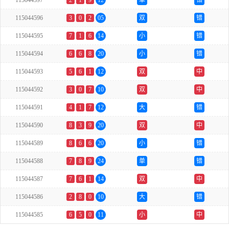
115044597
2
1
9
12
单
错
115044596
3
0
2
05
双
错
115044595
7
1
6
14
小
错
115044594
6
6
8
20
小
错
115044593
5
6
1
12
双
中
115044592
3
0
7
10
双
中
115044591
4
1
7
12
大
错
115044590
8
3
9
20
双
中
115044589
8
6
6
20
小
错
115044588
7
8
9
24
单
错
115044587
7
6
1
14
双
中
115044586
2
8
0
10
大
错
115044585
6
5
0
11
小
中