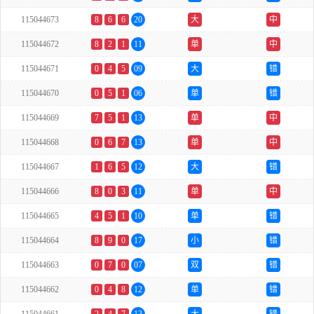
115044673
8
6
6
20
大
中
115044672
8
2
1
11
单
中
115044671
0
4
5
09
大
错
115044670
0
5
1
06
单
错
115044669
7
5
1
13
单
中
115044668
0
6
7
13
单
中
115044667
1
6
5
12
大
错
115044666
8
0
3
11
单
中
115044665
4
5
1
10
单
错
115044664
8
9
0
17
小
错
115044663
0
7
0
07
双
错
115044662
0
4
8
12
单
错