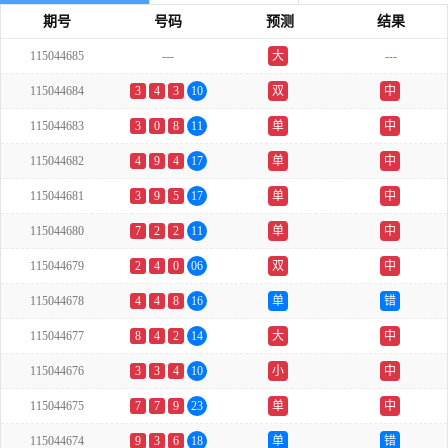
期号
号码
预测
结果
115044685
---
大
---
115044684
3
4
3
10
双
中
115044683
3
0
8
11
单
中
115044682
4
9
4
17
单
中
115044681
3
9
5
17
单
中
115044680
7
2
2
11
单
中
115044679
2
4
0
06
双
中
115044678
4
4
8
16
单
错
115044677
8
4
2
14
大
中
115044676
3
3
4
10
小
中
115044675
7
7
9
23
单
中
115044674
9
3
6
18
单
错