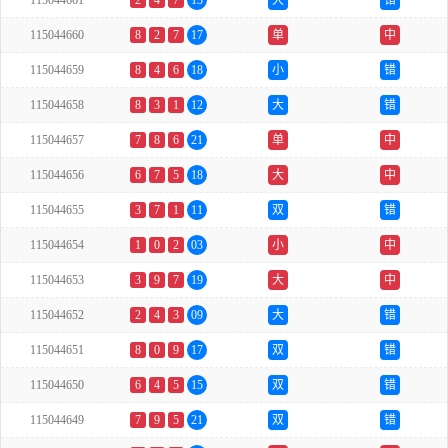
115044661
2
4
7
13
大
错
115044660
8
2
7
17
单
中
115044659
8
4
6
18
小
错
115044658
8
3
1
12
大
错
115044657
7
8
6
21
单
中
115044656
6
7
5
18
大
中
115044655
3
7
1
11
双
错
115044654
1
0
2
03
小
中
115044653
3
9
7
19
大
中
115044652
2
4
3
09
大
错
115044651
8
0
9
17
双
错
115044650
6
4
5
15
双
错
115044649
7
9
5
21
双
错