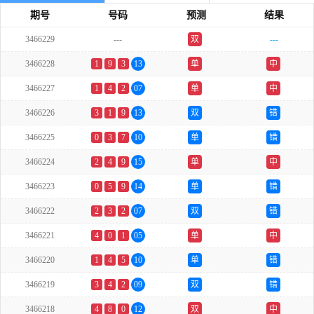
期号
号码
预测
结果
3466229
---
双
---
3466228
1
9
3
13
单
中
3466227
1
4
2
07
单
中
3466226
3
1
9
13
双
错
3466225
0
3
7
10
单
错
3466224
2
4
9
15
单
中
3466223
0
5
9
14
单
错
3466222
2
3
2
07
双
错
3466221
4
0
1
05
单
中
3466220
1
4
5
10
单
错
3466219
3
4
2
09
双
错
3466218
4
8
0
12
双
中