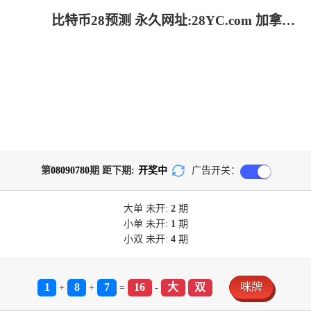
比特币28预测 永久网址:28YC.com 加拿大28-开奖|结果查询|加拿大28刮奖预测|加拿大PC28大神预测|加拿大PC历史走势|加拿大结果咪牌查询
第
08090780
期 距下期:
开奖中
广告开关：
大单
未开:
2
期
小单
未开:
1
期
小双
未开:
4
期
1
8
7
16
大
双
咪牌
+
+
=
-