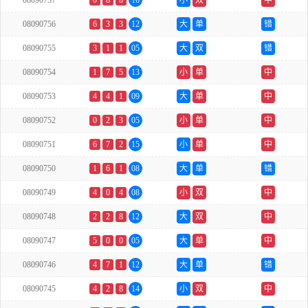
08090757
0
8
8
16
小
双
中
08090756
6
3
3
12
大
单
错
08090755
3
1
1
05
大
双
错
08090754
1
7
5
13
小
单
中
08090753
4
4
1
09
大
单
中
08090752
0
2
3
05
小
单
中
08090751
6
7
2
15
小
单
中
08090750
1
6
1
08
大
单
错
08090749
4
0
4
08
小
双
中
08090748
2
2
8
12
大
双
中
08090747
5
0
0
05
大
单
中
08090746
4
7
1
12
大
单
错
08090745
4
2
8
14
小
双
中