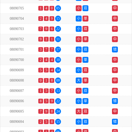
08090705
1
4
0
05
小
双
中
08090704
2
4
9
15
小
单
中
08090703
7
9
6
22
小
双
中
08090702
9
1
1
11
小
单
中
08090701
3
7
7
17
小
双
错
08090700
2
4
4
10
小
单
中
08090699
5
5
4
14
小
双
中
08090698
0
1
8
09
大
单
中
08090697
1
5
7
13
小
双
中
08090696
8
5
9
22
小
单
错
08090695
7
9
8
24
大
双
中
08090694
2
5
8
15
小
双
错